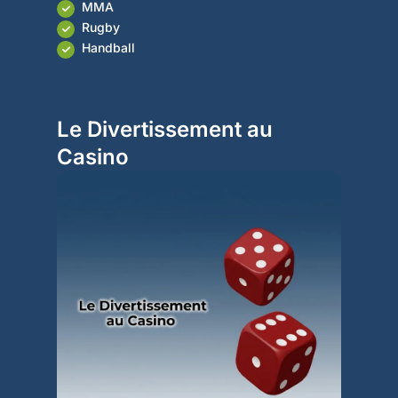
MMA
Rugby
Handball
Le Divertissement au
Casino