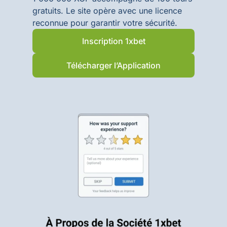
gratuits. Le site opère avec une licence
reconnue pour garantir votre sécurité.
Inscription 1xbet
Télécharger l’Application