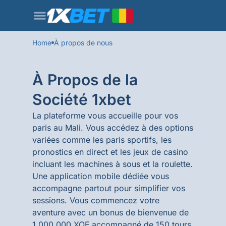
Home
À propos de nous
À Propos de la
Société 1xbet
La plateforme vous accueille pour vos
paris au Mali. Vous accédez à des options
variées comme les paris sportifs, les
pronostics en direct et les jeux de casino
incluant les machines à sous et la roulette.
Une application mobile dédiée vous
accompagne partout pour simplifier vos
sessions. Vous commencez votre
aventure avec un bonus de bienvenue de
1 000 000 XOF accompagné de 150 tours