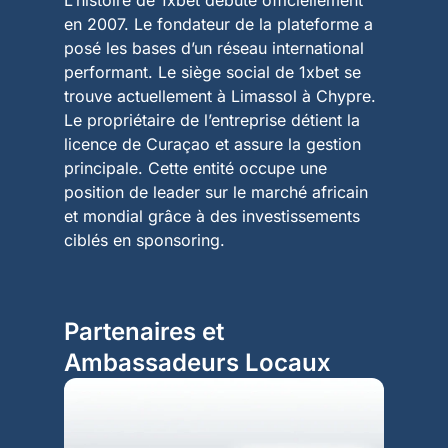
L’histoire de 1xbet débute officiellement
en 2007. Le fondateur de la plateforme a
posé les bases d’un réseau international
performant. Le siège social de 1xbet se
trouve actuellement à Limassol à Chypre.
Le propriétaire de l’entreprise détient la
licence de Curaçao et assure la gestion
principale. Cette entité occupe une
position de leader sur le marché africain
et mondial grâce à des investissements
ciblés en sponsoring.
Partenaires et
Ambassadeurs Locaux