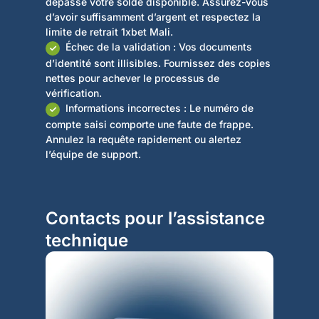
dépasse votre solde disponible. Assurez-vous
d’avoir suffisamment d’argent et respectez la
limite de retrait 1xbet Mali.
Échec de la validation : Vos documents
d’identité sont illisibles. Fournissez des copies
nettes pour achever le processus de
vérification.
Informations incorrectes : Le numéro de
compte saisi comporte une faute de frappe.
Annulez la requête rapidement ou alertez
l’équipe de support.
Contacts pour l’assistance
technique