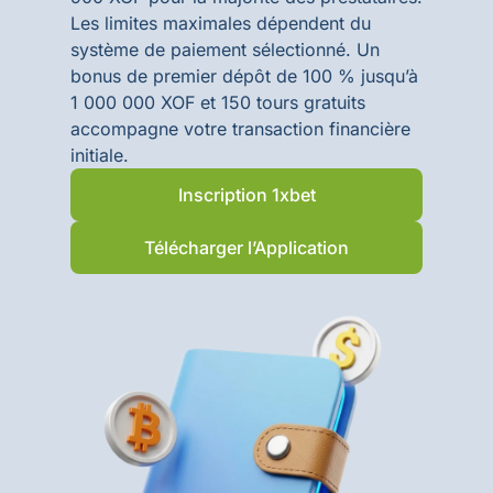
Les limites maximales dépendent du
système de paiement sélectionné. Un
bonus de premier dépôt de 100 % jusqu’à
1 000 000 XOF et 150 tours gratuits
accompagne votre transaction financière
initiale.
Inscription 1xbet
Télécharger l’Application