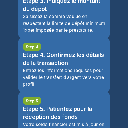
Étape 3. Indiquez le montant
du dépôt
Saisissez la somme voulue en
respectant la limite de dépôt minimum
1xbet imposée par le prestataire.
Step 4
Étape 4. Confirmez les détails
de la transaction
Entrez les informations requises pour
valider le transfert d’argent vers votre
profil.
Step 5
Étape 5. Patientez pour la
réception des fonds
Votre solde financier est mis à jour en