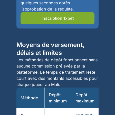
quelques secondes après
l’approbation de la requête.
Inscription 1xbet
Moyens de versement,
délais et limites
Les méthodes de dépôt fonctionnent sans
aucune commission prélevée par la
plateforme. Le temps de traitement reste
court avec des montants accessibles pour
chaque joueur au Mali.
Dépôt
Dépôt
Méthode
Délai
minimum
maximum