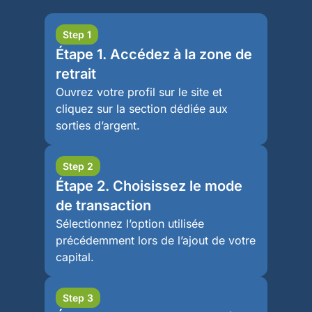
Step 1
Étape 1. Accédez à la zone de
retrait
Ouvrez votre profil sur le site et
cliquez sur la section dédiée aux
sorties d’argent.
Step 2
Étape 2. Choisissez le mode
de transaction
Sélectionnez l’option utilisée
précédemment lors de l’ajout de votre
capital.
Step 3