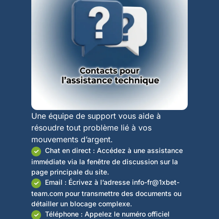
Une équipe de support vous aide à
résoudre tout problème lié à vos
mouvements d’argent.
Chat en direct : Accédez à une assistance
immédiate via la fenêtre de discussion sur la
page principale du site.
Email : Écrivez à l’adresse
info-fr@1xbet-
team.com
pour transmettre des documents ou
détailler un blocage complexe.
Téléphone : Appelez le numéro officiel