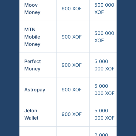
Moov
500 000
15 
900 XOF
Money
XOF
– 2
MTN
500 000
15 
Mobile
900 XOF
XOF
– 2
Money
Perfect
5 000
900 XOF
15 
Money
000 XOF
5 000
Astropay
900 XOF
15 
000 XOF
Jeton
5 000
900 XOF
15 
Wallet
000 XOF
2 000