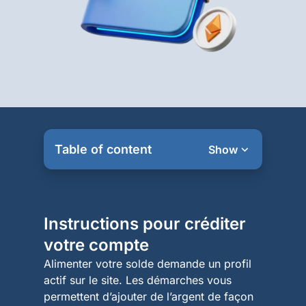
Table of content
Show
Instructions pour créditer
votre compte
Alimenter votre solde demande un profil
actif sur le site. Les démarches vous
permettent d’ajouter de l’argent de façon