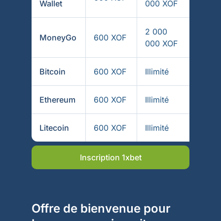
Wallet
000 XOF
2 000
MoneyGo
600 XOF
Instan
000 XOF
Bitcoin
600 XOF
Illimité
Instan
Ethereum
600 XOF
Illimité
Instan
Litecoin
600 XOF
Illimité
Instan
Inscription 1xbet
Offre de bienvenue pour