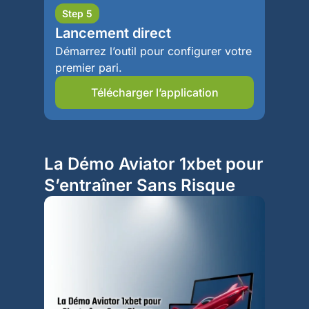
Step 5
Lancement direct
Démarrez l’outil pour configurer votre
premier pari.
Télécharger l’application
La Démo Aviator 1xbet pour
S’entraîner Sans Risque