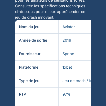
pour les amateurs de sensations fortes.
Consultez les spécifications techniques
ci-dessous pour mieux appréhender ce
jeu de crash innovant.
Nom du jeu
Aviator
Année de sortie
2019
Fournisseur
Spribe
Plateforme
1xbet
Type de jeu
Jeu de crash / Multiplic
RTP
97%