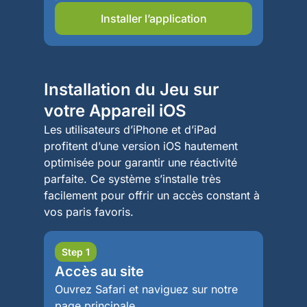
Installer l’application
Installation du Jeu sur
votre Appareil iOS
Les utilisateurs d’iPhone et d’iPad
profitent d’une version iOS hautement
optimisée pour garantir une réactivité
parfaite. Ce système s’installe très
facilement pour offrir un accès constant à
vos paris favoris.
Step 1
Accès au site
Ouvrez Safari et naviguez sur notre
page principale.