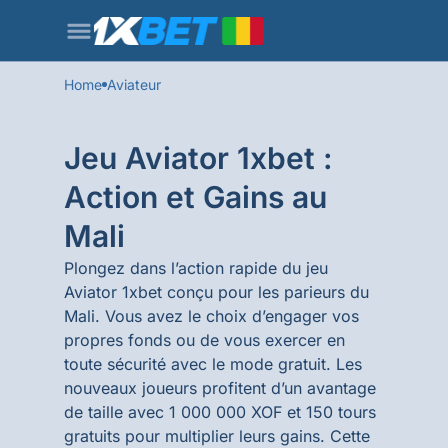
Home
Aviateur
Jeu Aviator 1xbet :
Action et Gains au
Mali
Plongez dans l’action rapide du jeu
Aviator 1xbet conçu pour les parieurs du
Mali. Vous avez le choix d’engager vos
propres fonds ou de vous exercer en
toute sécurité avec le mode gratuit. Les
nouveaux joueurs profitent d’un avantage
de taille avec 1 000 000 XOF et 150 tours
gratuits pour multiplier leurs gains. Cette