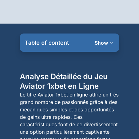
Table of content
Show
Analyse Détaillée du Jeu
Aviator 1xbet en Ligne
Le titre Aviator 1xbet en ligne attire un très
grand nombre de passionnés grâce à des
mécaniques simples et des opportunités
de gains ultra rapides. Ces
caractéristiques font de ce divertissement
une option particulièrement captivante