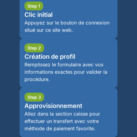
Step 1
Clic initial
Appuyez sur le bouton de connexion
situé sur ce site web.
Step 2
Création de profil
Remplissez le formulaire avec vos
informations exactes pour valider la
procédure.
Step 3
Approvisionnement
Allez dans la section caisse pour
effectuer un transfert avec votre
méthode de paiement favorite.