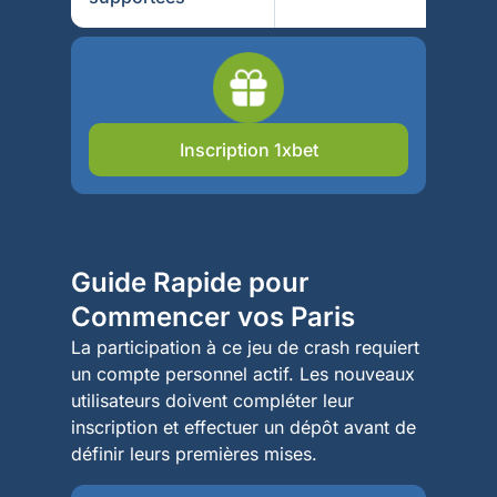
Inscription 1xbet
Guide Rapide pour
Commencer vos Paris
La participation à ce jeu de crash requiert
un compte personnel actif. Les nouveaux
utilisateurs doivent compléter leur
inscription et effectuer un dépôt avant de
définir leurs premières mises.