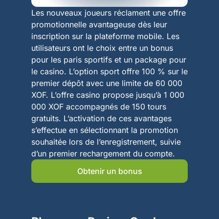
Les nouveaux joueurs réclament une offre
promotionnelle avantageuse dès leur
inscription sur la plateforme mobile. Les
utilisateurs ont le choix entre un bonus
pour les paris sportifs et un package pour
le casino. L’option sport offre 100 % sur le
premier dépôt avec une limite de 60 000
XOF. L’offre casino propose jusqu’à 1 000
000 XOF accompagnés de 150 tours
gratuits. L’activation de ces avantages
s’effectue en sélectionnant la promotion
souhaitée lors de l’enregistrement, suivie
d’un premier rechargement du compte.
Obtenir un bonus