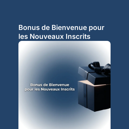
Bonus de Bienvenue pour
les Nouveaux Inscrits