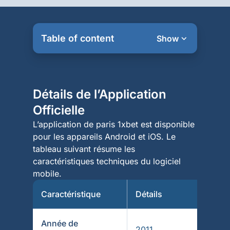
Table of content
Show
Détails de l’Application
Officielle
L’application de paris 1xbet est disponible
pour les appareils Android et iOS. Le
tableau suivant résume les
caractéristiques techniques du logiciel
mobile.
Caractéristique
Détails
Année de
2011