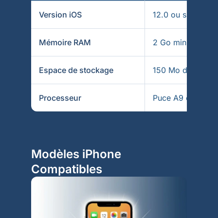
Version iOS
12.0 ou supérieur
Mémoire RAM
2 Go minimum
Espace de stockage
150 Mo d’espace 
Processeur
Puce A9 ou supér
Modèles iPhone
Compatibles