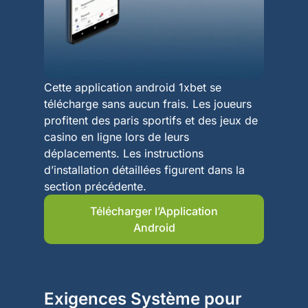
Cette application android 1xbet se
télécharge sans aucun frais. Les joueurs
profitent des paris sportifs et des jeux de
casino en ligne lors de leurs
déplacements. Les instructions
d’installation détaillées figurent dans la
section précédente.
Télécharger l’Application
Android
Exigences Système pour