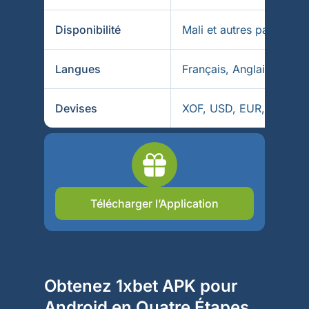
Disponibilité
Mali et autres pays
Langues
Français, Anglais, etc.
Devises
XOF, USD, EUR, etc.
Télécharger l’Application
Obtenez 1xbet APK pour
Android en Quatre Étapes