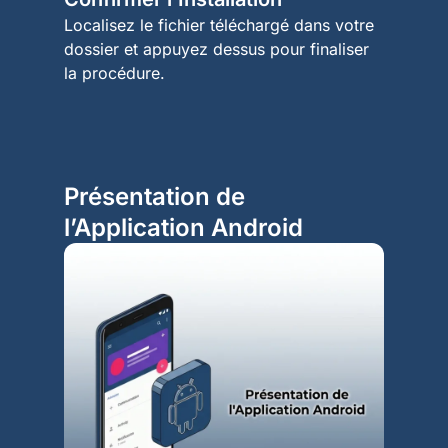
Localisez le fichier téléchargé dans votre
dossier et appuyez dessus pour finaliser
la procédure.
Présentation de
l’Application Android