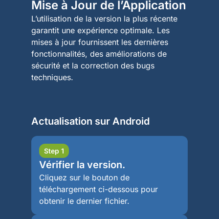
Mise à Jour de l’Application
L’utilisation de la version la plus récente
garantit une expérience optimale. Les
mises à jour fournissent les dernières
fonctionnalités, des améliorations de
sécurité et la correction des bugs
techniques.
Actualisation sur Android
Step 1
Vérifier la version.
Cliquez sur le bouton de
téléchargement ci-dessous pour
obtenir le dernier fichier.