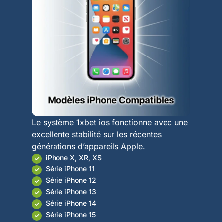
Le système 1xbet ios fonctionne avec une
excellente stabilité sur les récentes
générations d’appareils Apple.
iPhone X, XR, XS
Série iPhone 11
Série iPhone 12
Série iPhone 13
Série iPhone 14
Série iPhone 15