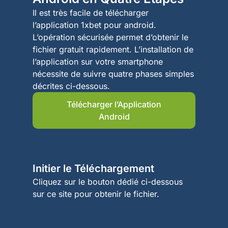
Il est très facile de télécharger
l’application 1xbet pour android.
L’opération sécurisée permet d’obtenir le
fichier gratuit rapidement. L’installation de
l’application sur votre smartphone
nécessite de suivre quatre phases simples
décrites ci-dessous.
Télécharger l’Application
Android
Initier le Téléchargement
Cliquez sur le bouton dédié ci-dessous
sur ce site pour obtenir le fichier.