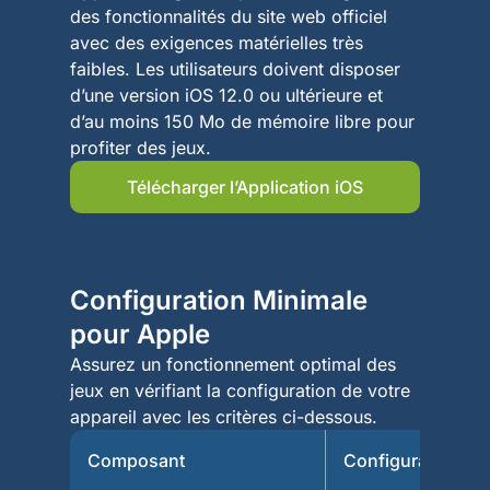
des fonctionnalités du site web officiel
avec des exigences matérielles très
faibles. Les utilisateurs doivent disposer
d’une version iOS 12.0 ou ultérieure et
d’au moins 150 Mo de mémoire libre pour
profiter des jeux.
Télécharger l’Application iOS
Configuration Minimale
pour Apple
Assurez un fonctionnement optimal des
jeux en vérifiant la configuration de votre
appareil avec les critères ci-dessous.
Composant
Configuration mi