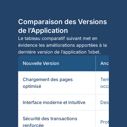
Comparaison des Versions
de l’Application
Le tableau comparatif suivant met en
évidence les améliorations apportées à la
dernière version de l’application 1xbet.
Nouvelle Version
Ancienne Ve
Chargement des pages
Temps de la
optimisé
occasionnel
Interface moderne et intuitive
Design basi
Sécurité des transactions
Protection s
renforcée