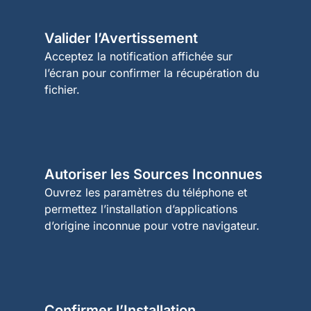
Valider l’Avertissement
Acceptez la notification affichée sur
l’écran pour confirmer la récupération du
fichier.
Autoriser les Sources Inconnues
Ouvrez les paramètres du téléphone et
permettez l’installation d’applications
d’origine inconnue pour votre navigateur.
Confirmer l’Installation