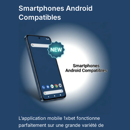
Smartphones Android
Compatibles
L’application mobile 1xbet fonctionne
parfaitement sur une grande variété de