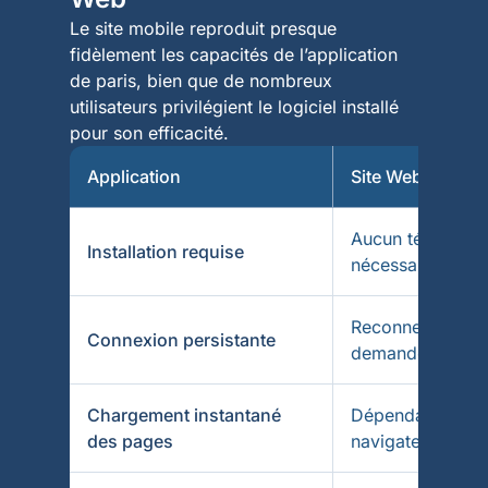
Le site mobile reproduit presque
fidèlement les capacités de l’application
de paris, bien que de nombreux
utilisateurs privilégient le logiciel installé
pour son efficacité.
Application
Site Web
Aucun télécharg
Installation requise
nécessaire
Reconnexion fré
Connexion persistante
demandée
Chargement instantané
Dépendant de la
des pages
navigateur