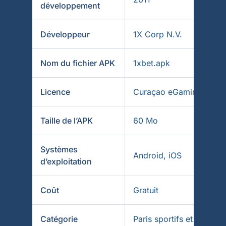
développement
Développeur
1X Corp N.V.
Nom du fichier APK
1xbet.apk
Licence
Curaçao eGaming (No. 
Taille de l’APK
60 Mo
Systèmes
Android, iOS
d’exploitation
Coût
Gratuit
Catégorie
Paris sportifs et Casino