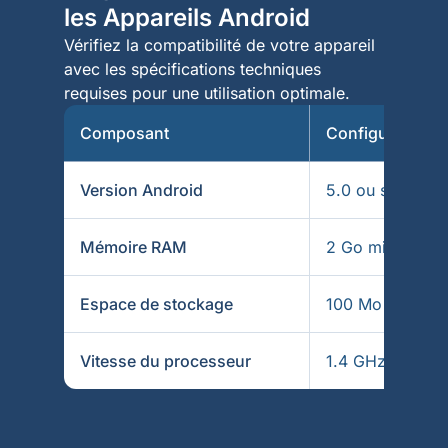
les Appareils Android
Vérifiez la compatibilité de votre appareil
avec les spécifications techniques
requises pour une utilisation optimale.
Composant
Configuration m
Version Android
5.0 ou supérieu
Mémoire RAM
2 Go minimum
Espace de stockage
100 Mo d’espace
Vitesse du processeur
1.4 GHz