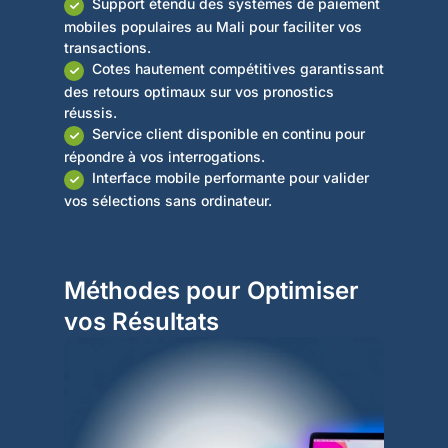
Support étendu des systèmes de paiement
mobiles populaires au Mali pour faciliter vos
transactions.
Cotes hautement compétitives garantissant
des retours optimaux sur vos pronostics
réussis.
Service client disponible en continu pour
répondre à vos interrogations.
Interface mobile performante pour valider
vos sélections sans ordinateur.
Méthodes pour Optimiser
vos Résultats