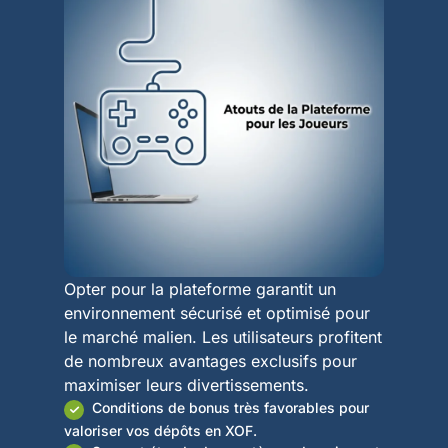
Opter pour la plateforme garantit un
environnement sécurisé et optimisé pour
le marché malien. Les utilisateurs profitent
de nombreux avantages exclusifs pour
maximiser leurs divertissements.
Conditions de bonus très favorables pour
valoriser vos dépôts en XOF.