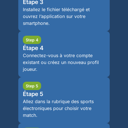
Étape 3
Installez le fichier téléchargé et
ouvrez l’application sur votre
smartphone.
Step 4
Étape 4
Connectez-vous à votre compte
existant ou créez un nouveau profil
joueur.
Step 5
Étape 5
Allez dans la rubrique des sports
électroniques pour choisir votre
match.