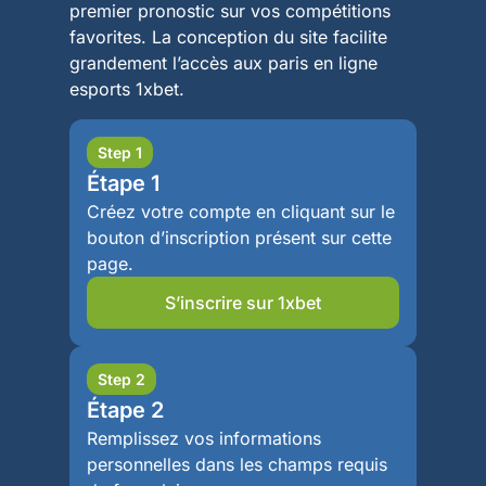
premier pronostic sur vos compétitions
favorites. La conception du site facilite
grandement l’accès aux paris en ligne
esports 1xbet.
Step 1
Étape 1
Créez votre compte en cliquant sur le
bouton d’inscription présent sur cette
page.
S’inscrire sur 1xbet
Step 2
Étape 2
Remplissez vos informations
personnelles dans les champs requis