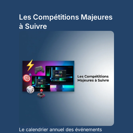
Les Compétitions Majeures
à Suivre
Le calendrier annuel des événements